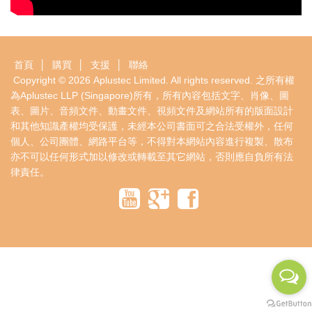
首頁
│
購買
│
支援
│
聯絡
Copyright © 2026
Aplustec Limited
. All rights reserved. 之所有權
為Aplustec LLP (Singapore)所有，所有內容包括文字、肖像、圖
表、圖片、音頻文件、動畫文件、視頻文件及網站所有的版面設計
和其他知識產權均受保護，未經本公司書面可之合法受權外，任何
個人、公司團體、網路平台等，不得對本網站內容進行複製、散布
亦不可以任何形式加以修改或轉載至其它網站，否則應自負所有法
律責任。