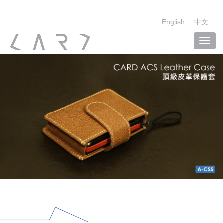
English
中文
Toggl
navig