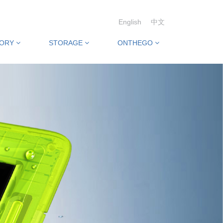
English
中文
SORY
STORAGE
ONTHEGO