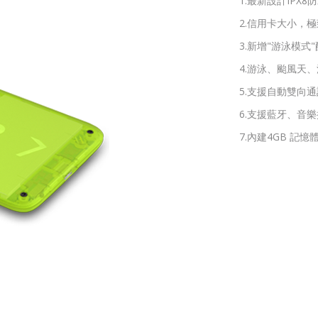
1.最新設計IPX
2.信用卡大小，極
3.新增"游泳模式
4.游泳、颱風天
5.支援自動雙向
6.支援藍牙、音
7.內建4GB 記