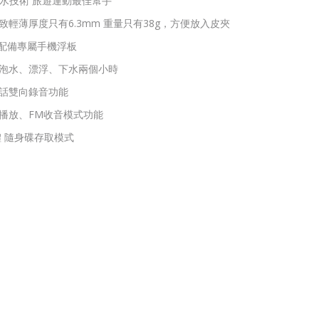
8防水技術 旅遊運動最佳幫手
致輕薄厚度只有6.3mm 重量只有38g，方便放入皮夾
"配備專屬手機浮板
、泡水、漂浮、下水兩個小時
通話雙向錄音功能
樂播放、FM收音模式功能
憶體 隨身碟存取模式