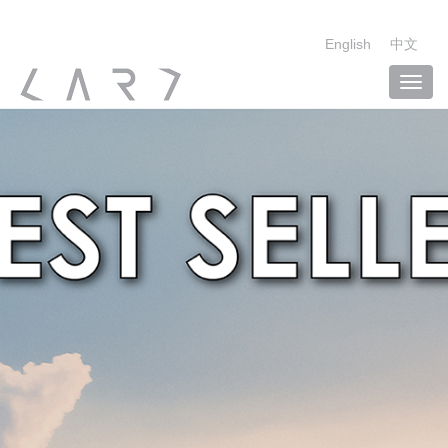
English
中文
Toggl
navig